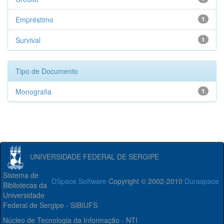
Empréstimo
1
Survival
1
Tipo de Documento
Monografia
1
UNIVERSIDADE FEDERAL DE SERGIPE
Sistema de
DSpace Software
Copyright © 2002-2010
Duraspace
Bibliotecas da
Universidade
Federal de Sergipe - SIBIUFS
Núcleo de Tecnologia da Informação - NTI