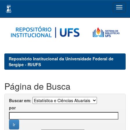
Skip
navigation
Repositório Institucional da Universidade Federal de
Sergipe - RI/UFS
Página de Busca
Buscar em:
por