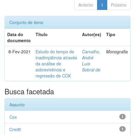
Anterior
1
Próximo
Conjunto de itens:
Data do
Título
Autor(es)
Tipo
documento
8-Fev-2021
Estudo do tempo de
Carvalho,
Monografia
inadimplência através
André
da análise de
Luís
sobrevivência e
Sobral de
regressão de COX
Busca facetada
Assunto
Cox
1
Credit
1