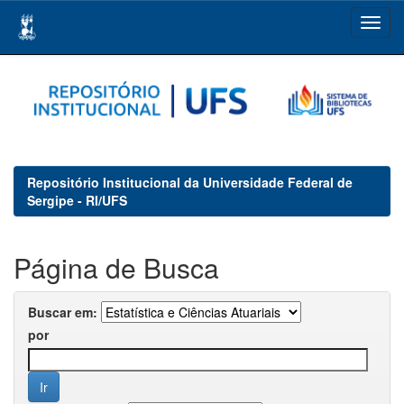
Skip
navigation
Repositório Institucional da Universidade Federal de
Sergipe - RI/UFS
Página de Busca
Buscar em:
por