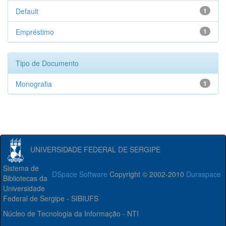
Default
1
Empréstimo
1
Tipo de Documento
Monografia
1
UNIVERSIDADE FEDERAL DE SERGIPE
Sistema de
DSpace Software
Copyright © 2002-2010
Duraspace
Bibliotecas da
Universidade
Federal de Sergipe - SIBIUFS
Núcleo de Tecnologia da Informação - NTI