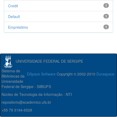
Credit
1
Default
1
Empréstimo
1
UNIVERSIDADE FEDERAL DE SERGIPE
Sistema de
DSpace Software
Copyright © 2002-2010
Duraspace
Bibliotecas da
Universidade
Federal de Sergipe - SIBIUFS
Núcleo de Tecnologia da Informação - NTI
repositorio@academico.ufs.br
+55 79 3194-6528