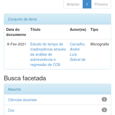
Anterior
1
Próximo
Conjunto de itens:
Data do
Título
Autor(es)
Tipo
documento
8-Fev-2021
Estudo do tempo de
Carvalho,
Monografia
inadimplência através
André
da análise de
Luís
sobrevivência e
Sobral de
regressão de COX
Busca facetada
Assunto
Ciências atuariais
1
Cox
1