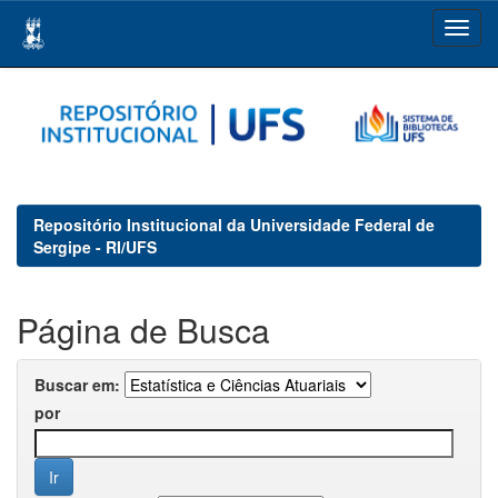
Skip
navigation
Repositório Institucional da Universidade Federal de
Sergipe - RI/UFS
Página de Busca
Buscar em:
por