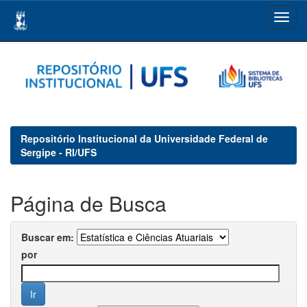
Skip
navigation
Repositório Institucional da Universidade Federal de
Sergipe - RI/UFS
Página de Busca
Buscar em:
por