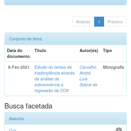
Anterior
1
Próximo
Conjunto de itens:
Data do
Título
Autor(es)
Tipo
documento
8-Fev-2021
Estudo do tempo de
Carvalho,
Monografia
inadimplência através
André
da análise de
Luís
sobrevivência e
Sobral de
regressão de COX
Busca facetada
Assunto
Cox
1