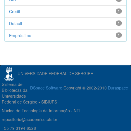
Credit
1
Default
1
Empréstimo
1
UNIVERSIDADE FEDERAL DE SERGIPE
Sistema de
DSpace Software
Copyright © 2002-2010
Duraspace
Bibliotecas da
Universidade
Federal de Sergipe - SIBIUFS
Núcleo de Tecnologia da Informação - NTI
repositorio@academico.ufs.br
+55 79 3194-6528