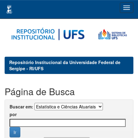
Skip
navigation
Repositório Institucional da Universidade Federal de
Sergipe - RI/UFS
Página de Busca
Buscar em:
por