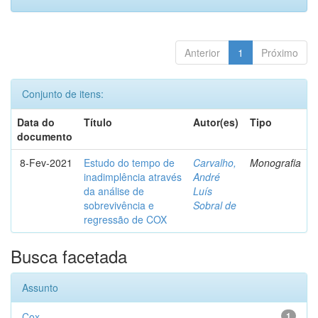
Anterior
1
Próximo
Conjunto de itens:
Data do
Título
Autor(es)
Tipo
documento
8-Fev-2021
Estudo do tempo de
Carvalho,
Monografia
inadimplência através
André
da análise de
Luís
sobrevivência e
Sobral de
regressão de COX
Busca facetada
Assunto
Cox
1