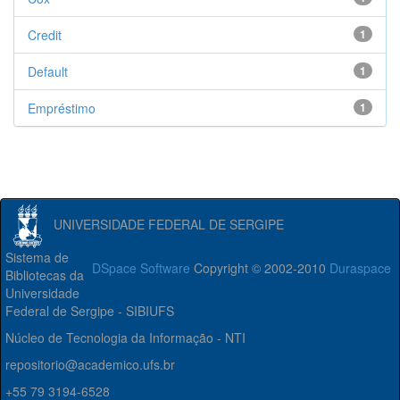
Credit
1
Default
1
Empréstimo
1
UNIVERSIDADE FEDERAL DE SERGIPE
Sistema de
DSpace Software
Copyright © 2002-2010
Duraspace
Bibliotecas da
Universidade
Federal de Sergipe - SIBIUFS
Núcleo de Tecnologia da Informação - NTI
repositorio@academico.ufs.br
+55 79 3194-6528