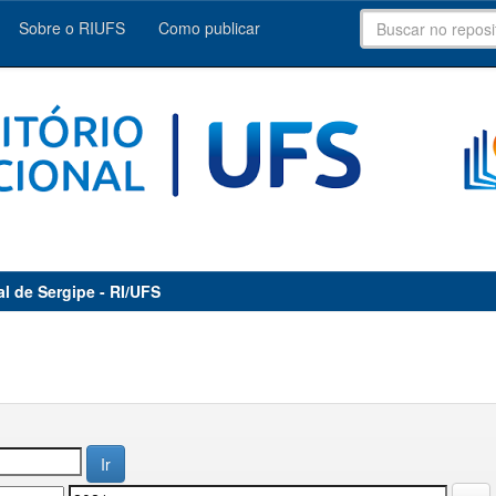
Sobre o RIUFS
Como publicar
al de Sergipe - RI/UFS