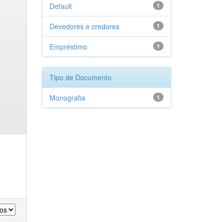
Default
1
Devedores e credores
1
Empréstimo
1
Tipo de Documento
Monografia
1