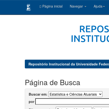
Página inicial
Navegar
Ajuda
Skip
navigation
Repositório Institucional da Universidade Feder
Página de Busca
Buscar em:
por