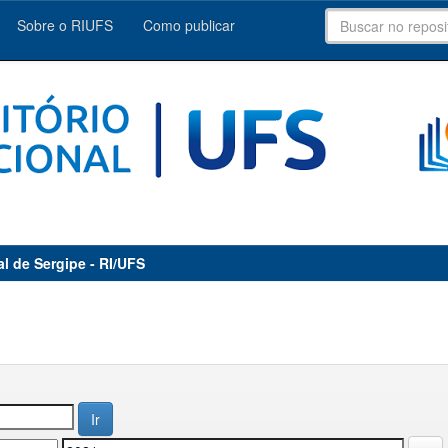
Sobre o RIUFS
Como publicar
al de Sergipe - RI/UFS