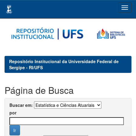
Skip
navigation
Repositório Institucional da Universidade Federal de
Sergipe - RI/UFS
Página de Busca
Buscar em:
por