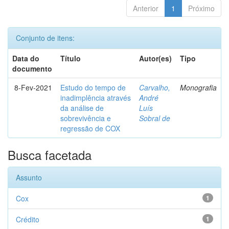
Anterior
1
Próximo
Conjunto de itens:
Data do
Título
Autor(es)
Tipo
documento
8-Fev-2021
Estudo do tempo de
Carvalho,
Monografia
inadimplência através
André
da análise de
Luís
sobrevivência e
Sobral de
regressão de COX
Busca facetada
Assunto
Cox
1
Crédito
1