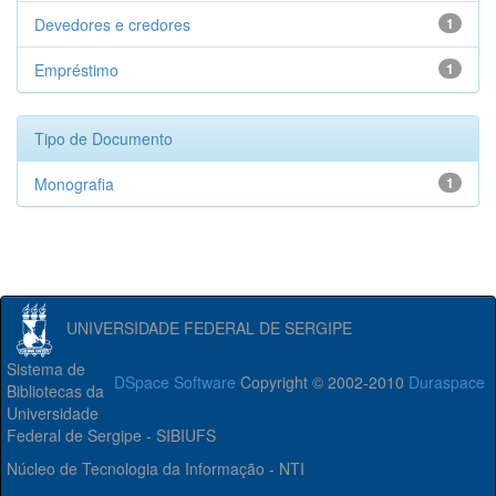
Devedores e credores
1
Empréstimo
1
Tipo de Documento
Monografia
1
UNIVERSIDADE FEDERAL DE SERGIPE
Sistema de
DSpace Software
Copyright © 2002-2010
Duraspace
Bibliotecas da
Universidade
Federal de Sergipe - SIBIUFS
Núcleo de Tecnologia da Informação - NTI