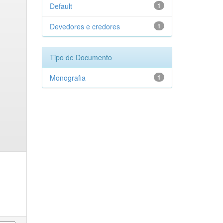
Default
1
Devedores e credores
1
Tipo de Documento
Monografia
1