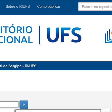
Sobre o RIUFS
Como publicar
al de Sergipe - RI/UFS