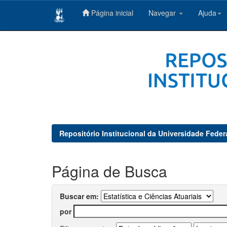
Página inicial
Navegar
Ajuda
Skip
navigation
Repositório Institucional da Universidade Feder
Página de Busca
Buscar em:
por