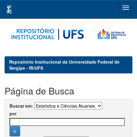
Skip
navigation
Repositório Institucional da Universidade Federal de
Sergipe - RI/UFS
Página de Busca
Buscar em:
por