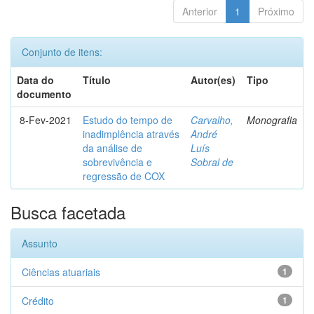
Anterior
1
Próximo
Conjunto de itens:
Data do
Título
Autor(es)
Tipo
documento
8-Fev-2021
Estudo do tempo de
Carvalho,
Monografia
inadimplência através
André
da análise de
Luís
sobrevivência e
Sobral de
regressão de COX
Busca facetada
Assunto
Ciências atuariais
1
Crédito
1