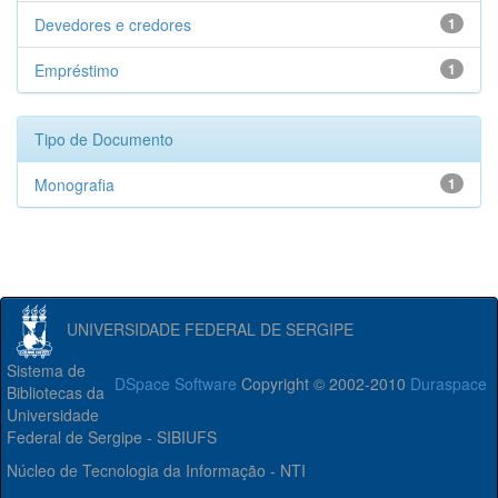
Devedores e credores
1
Empréstimo
1
Tipo de Documento
Monografia
1
UNIVERSIDADE FEDERAL DE SERGIPE
Sistema de
DSpace Software
Copyright © 2002-2010
Duraspace
Bibliotecas da
Universidade
Federal de Sergipe - SIBIUFS
Núcleo de Tecnologia da Informação - NTI