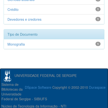
Crédito
1
Devedores e credores
1
Tipo de Documento
Monografia
1
UNIVERSIDADE FEDERAL DE SERGIPE
Sistema de
DSpace Software
Copyright © 2002-2010
Duraspace
Bibliotecas da
Universidade
Federal de Sergipe - SIBIUFS
Núcleo de Tecnologia da Informação - NTI