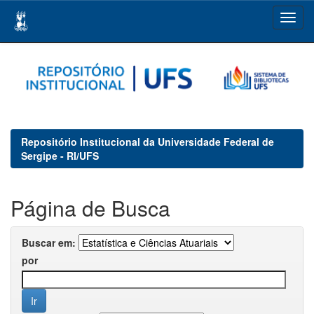
Skip
navigation
Repositório Institucional da Universidade Federal de
Sergipe - RI/UFS
Página de Busca
Buscar em:
por