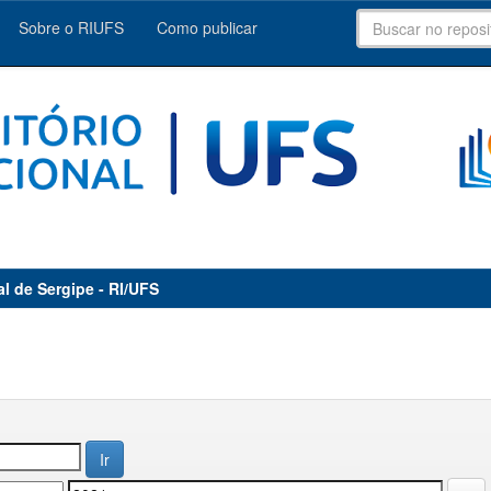
Sobre o RIUFS
Como publicar
al de Sergipe - RI/UFS