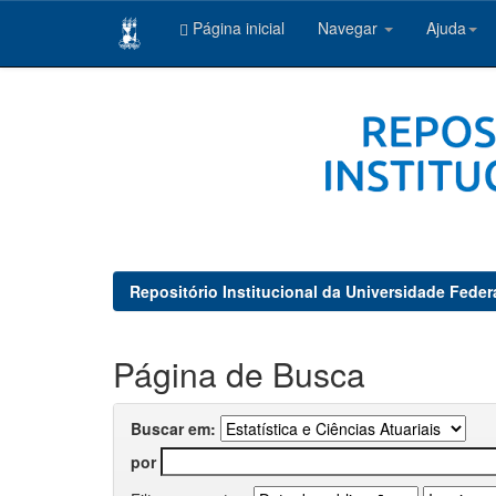
Página inicial
Navegar
Ajuda
Skip
navigation
Repositório Institucional da Universidade Feder
Página de Busca
Buscar em:
por