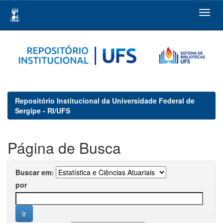
Skip
navigation
Repositório Institucional da Universidade Federal de
Sergipe - RI/UFS
Página de Busca
Buscar em:
por