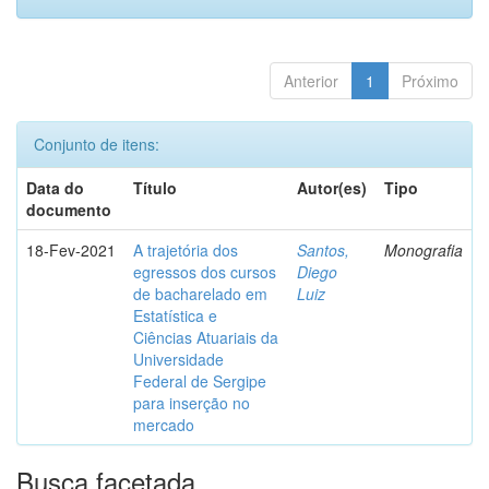
Anterior
1
Próximo
Conjunto de itens:
Data do
Título
Autor(es)
Tipo
documento
18-Fev-2021
A trajetória dos
Santos,
Monografia
egressos dos cursos
Diego
de bacharelado em
Luiz
Estatística e
Ciências Atuariais da
Universidade
Federal de Sergipe
para inserção no
mercado
Busca facetada