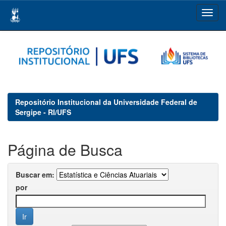
Skip
navigation
Repositório Institucional da Universidade Federal de
Sergipe - RI/UFS
Página de Busca
Buscar em:
por