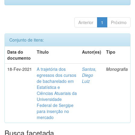
Anterior
1
Próximo
Conjunto de itens:
Data do
Título
Autor(es)
Tipo
documento
18-Fev-2021
A trajetória dos
Santos,
Monografia
egressos dos cursos
Diego
de bacharelado em
Luiz
Estatística e
Ciências Atuariais da
Universidade
Federal de Sergipe
para inserção no
mercado
Busca facetada