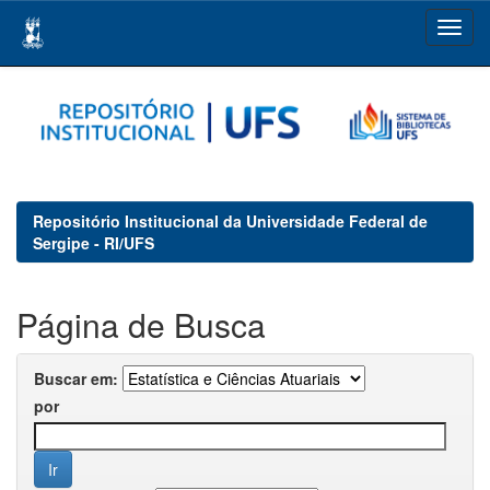
Skip
navigation
Repositório Institucional da Universidade Federal de
Sergipe - RI/UFS
Página de Busca
Buscar em:
por