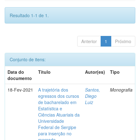
Resultado 1-1 de 1.
Anterior
1
Próximo
Conjunto de itens:
Data do
Título
Autor(es)
Tipo
documento
18-Fev-2021
A trajetória dos
Santos,
Monografia
egressos dos cursos
Diego
de bacharelado em
Luiz
Estatística e
Ciências Atuariais da
Universidade
Federal de Sergipe
para inserção no
mercado