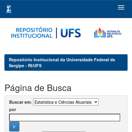
Skip
navigation
Repositório Institucional da Universidade Federal de
Sergipe - RI/UFS
Página de Busca
Buscar em:
por