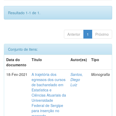
Resultado 1-1 de 1.
Anterior
1
Próximo
Conjunto de itens:
Data do
Título
Autor(es)
Tipo
documento
18-Fev-2021
A trajetória dos
Santos,
Monografia
egressos dos cursos
Diego
de bacharelado em
Luiz
Estatística e
Ciências Atuariais da
Universidade
Federal de Sergipe
para inserção no
mercado