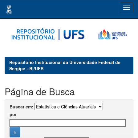
Skip
navigation
Repositório Institucional da Universidade Federal de
Sergipe - RI/UFS
Página de Busca
Buscar em:
por