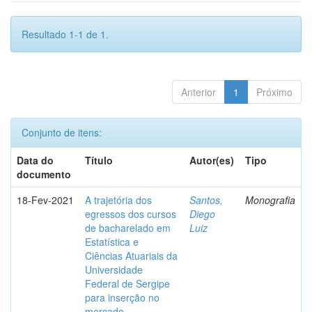
Resultado 1-1 de 1.
Anterior
1
Próximo
Conjunto de itens:
Data do
Título
Autor(es)
Tipo
documento
18-Fev-2021
A trajetória dos
Santos,
Monografia
egressos dos cursos
Diego
de bacharelado em
Luiz
Estatística e
Ciências Atuariais da
Universidade
Federal de Sergipe
para inserção no
mercado