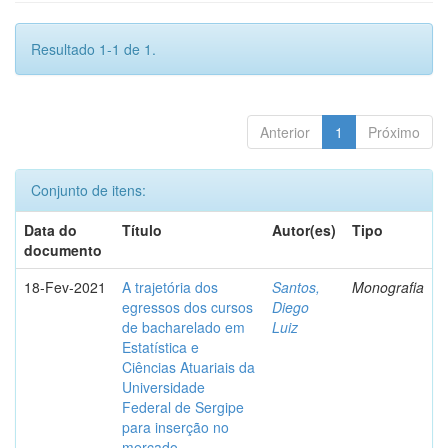
Resultado 1-1 de 1.
Anterior
1
Próximo
Conjunto de itens:
Data do
Título
Autor(es)
Tipo
documento
18-Fev-2021
A trajetória dos
Santos,
Monografia
egressos dos cursos
Diego
de bacharelado em
Luiz
Estatística e
Ciências Atuariais da
Universidade
Federal de Sergipe
para inserção no
mercado