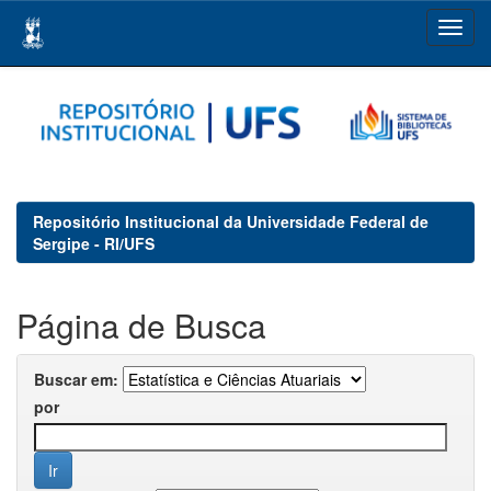
Skip
navigation
Repositório Institucional da Universidade Federal de
Sergipe - RI/UFS
Página de Busca
Buscar em:
por