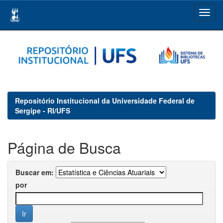
Skip
navigation
Repositório Institucional da Universidade Federal de
Sergipe - RI/UFS
Página de Busca
Buscar em:
por