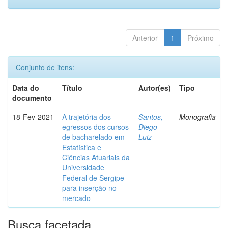
Anterior
1
Próximo
Conjunto de itens:
Data do
Título
Autor(es)
Tipo
documento
18-Fev-2021
A trajetória dos
Santos,
Monografia
egressos dos cursos
Diego
de bacharelado em
Luiz
Estatística e
Ciências Atuariais da
Universidade
Federal de Sergipe
para inserção no
mercado
Busca facetada