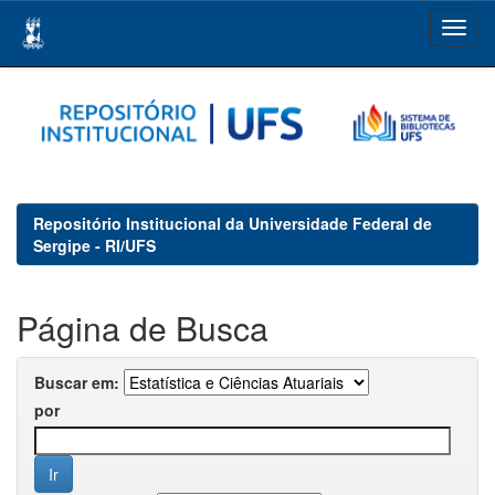
Skip
navigation
Repositório Institucional da Universidade Federal de
Sergipe - RI/UFS
Página de Busca
Buscar em:
por