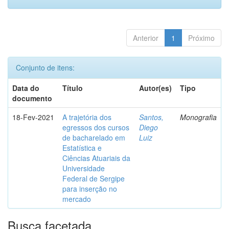
Anterior
1
Próximo
Conjunto de itens:
Data do
Título
Autor(es)
Tipo
documento
18-Fev-2021
A trajetória dos
Santos,
Monografia
egressos dos cursos
Diego
de bacharelado em
Luiz
Estatística e
Ciências Atuariais da
Universidade
Federal de Sergipe
para inserção no
mercado
Busca facetada