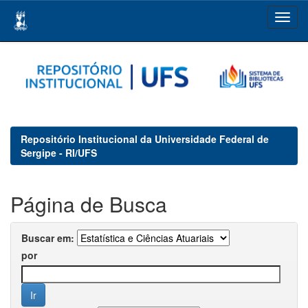
Skip
navigation
Repositório Institucional da Universidade Federal de
Sergipe - RI/UFS
Página de Busca
Buscar em:
por