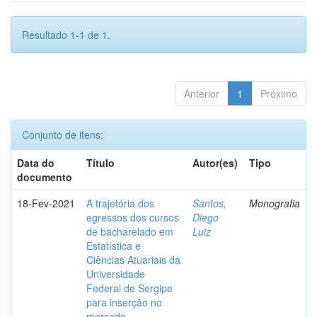
Resultado 1-1 de 1.
Anterior
1
Próximo
Conjunto de itens:
Data do
Título
Autor(es)
Tipo
documento
18-Fev-2021
A trajetória dos
Santos,
Monografia
egressos dos cursos
Diego
de bacharelado em
Luiz
Estatística e
Ciências Atuariais da
Universidade
Federal de Sergipe
para inserção no
mercado