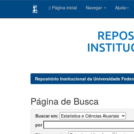
Página inicial
Navegar
Ajuda
Skip
navigation
Repositório Institucional da Universidade Feder
Página de Busca
Buscar em:
por