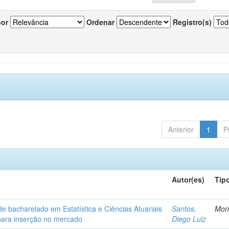
por
Ordenar
Registro(s)
Anterior
1
P
Autor(es)
Tip
de bacharelado em Estatística e Ciências Atuariais
Santos,
Mon
para inserção no mercado
Diego Luiz