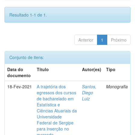
Resultado 1-1 de 1.
Anterior
1
Próximo
Conjunto de itens:
Data do
Título
Autor(es)
Tipo
documento
18-Fev-2021
A trajetória dos
Santos,
Monografia
egressos dos cursos
Diego
de bacharelado em
Luiz
Estatística e
Ciências Atuariais da
Universidade
Federal de Sergipe
para inserção no
mercado