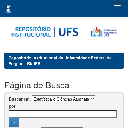
Skip
navigation
Repositório Institucional da Universidade Federal de
Sergipe - RI/UFS
Página de Busca
Buscar em:
por