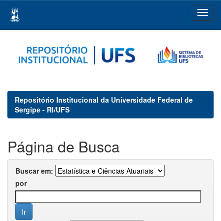
Skip
navigation
Repositório Institucional da Universidade Federal de
Sergipe - RI/UFS
Página de Busca
Buscar em:
por