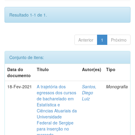
Resultado 1-1 de 1.
Anterior
1
Próximo
Conjunto de itens:
Data do
Título
Autor(es)
Tipo
documento
18-Fev-2021
A trajetória dos
Santos,
Monografia
egressos dos cursos
Diego
de bacharelado em
Luiz
Estatística e
Ciências Atuariais da
Universidade
Federal de Sergipe
para inserção no
mercado