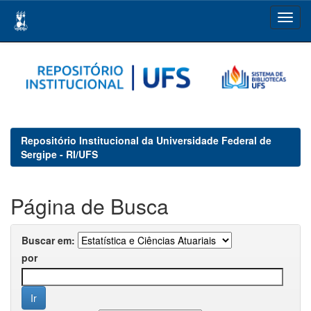
Skip
navigation
Repositório Institucional da Universidade Federal de
Sergipe - RI/UFS
Página de Busca
Buscar em:
por