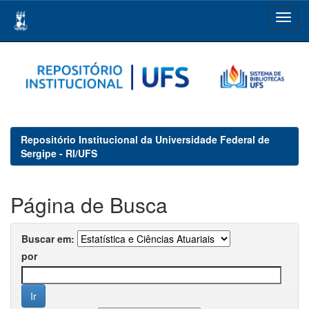
Skip
navigation
Repositório Institucional da Universidade Federal de
Sergipe - RI/UFS
Página de Busca
Buscar em:
por