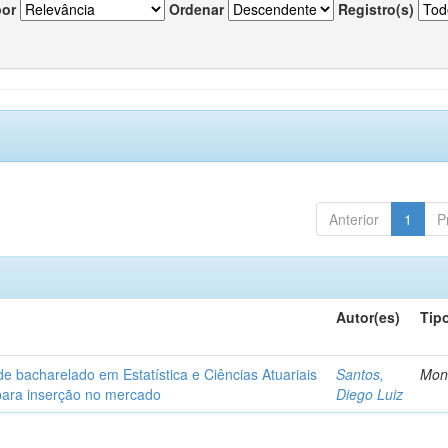
por
Ordenar
Registro(s)
Anterior
1
P
Autor(es)
Tip
de bacharelado em Estatística e Ciências Atuariais
Santos,
Mon
para inserção no mercado
Diego Luiz