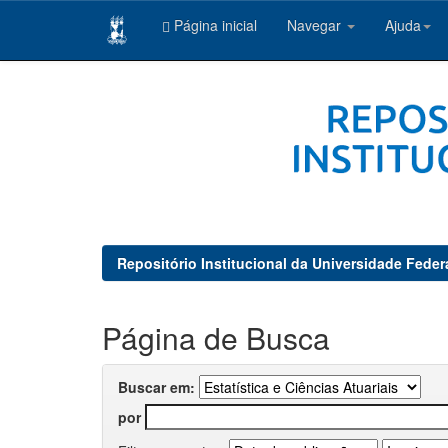
Página inicial
Navegar
Ajuda
Skip
navigation
Repositório Institucional da Universidade Feder
Página de Busca
Buscar em:
por