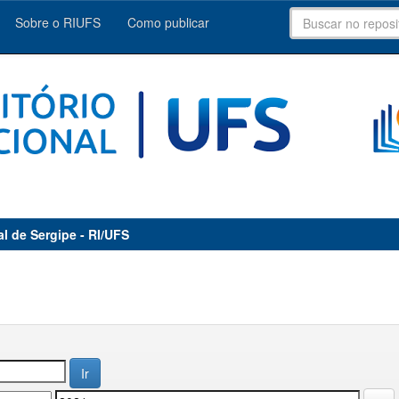
Sobre o RIUFS
Como publicar
al de Sergipe - RI/UFS