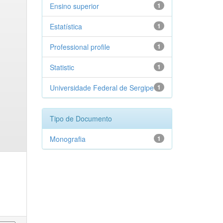
Ensino superior
1
Estatística
1
Professional profile
1
Statistic
1
Universidade Federal de Sergipe
1
Tipo de Documento
Monografia
1