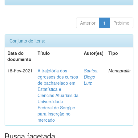
Anterior
1
Próximo
Conjunto de itens:
Data do
Título
Autor(es)
Tipo
documento
18-Fev-2021
A trajetória dos
Santos,
Monografia
egressos dos cursos
Diego
de bacharelado em
Luiz
Estatística e
Ciências Atuariais da
Universidade
Federal de Sergipe
para inserção no
mercado
Busca facetada