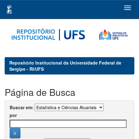
Skip
navigation
Repositório Institucional da Universidade Federal de
Sergipe - RI/UFS
Página de Busca
Buscar em:
por