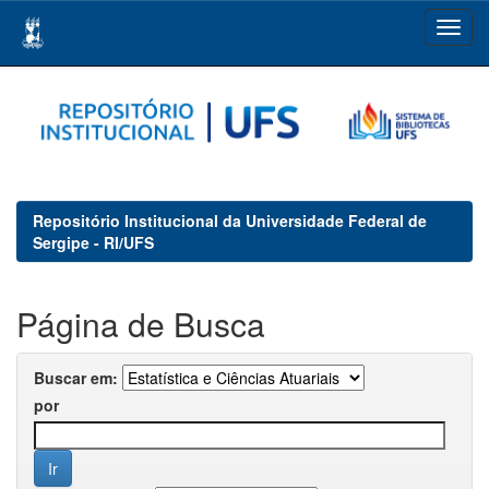
Skip
navigation
Repositório Institucional da Universidade Federal de
Sergipe - RI/UFS
Página de Busca
Buscar em:
por