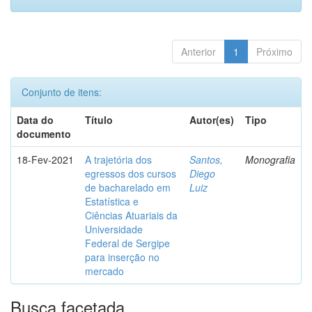
Anterior
1
Próximo
Conjunto de itens:
Data do
Título
Autor(es)
Tipo
documento
18-Fev-2021
A trajetória dos
Santos,
Monografia
egressos dos cursos
Diego
de bacharelado em
Luiz
Estatística e
Ciências Atuariais da
Universidade
Federal de Sergipe
para inserção no
mercado
Busca facetada