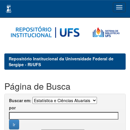
Skip
navigation
Repositório Institucional da Universidade Federal de
Sergipe - RI/UFS
Página de Busca
Buscar em:
por