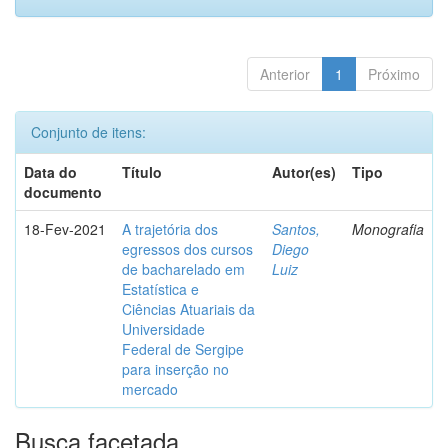
Anterior
1
Próximo
Conjunto de itens:
Data do
Título
Autor(es)
Tipo
documento
18-Fev-2021
A trajetória dos
Santos,
Monografia
egressos dos cursos
Diego
de bacharelado em
Luiz
Estatística e
Ciências Atuariais da
Universidade
Federal de Sergipe
para inserção no
mercado
Busca facetada