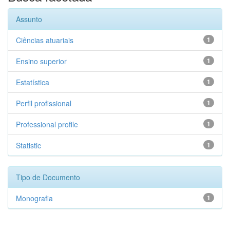
Assunto
Ciências atuariais
1
Ensino superior
1
Estatística
1
Perfil profissional
1
Professional profile
1
Statistic
1
Tipo de Documento
Monografia
1