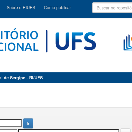
Sobre o RIUFS
Como publicar
al de Sergipe - RI/UFS