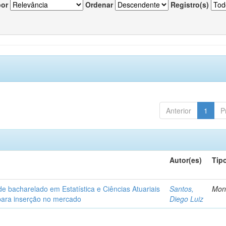
por
Ordenar
Registro(s)
Anterior
1
P
Autor(es)
Tip
de bacharelado em Estatística e Ciências Atuariais
Santos,
Mon
para inserção no mercado
Diego Luiz