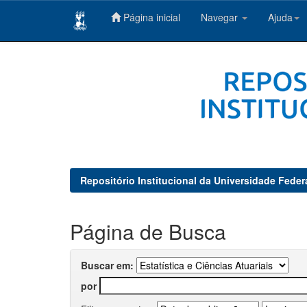
Página inicial
Navegar
Ajuda
Skip
navigation
Repositório Institucional da Universidade Feder
Página de Busca
Buscar em:
por