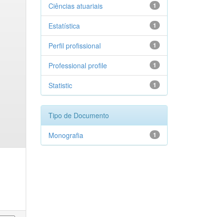
Ciências atuariais
1
Estatística
1
Perfil profissional
1
Professional profile
1
Statistic
1
Tipo de Documento
Monografia
1