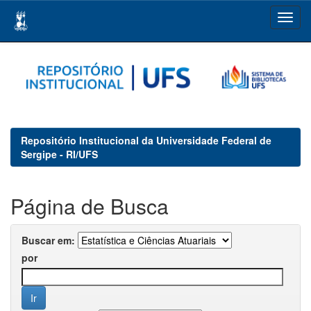
Skip
navigation
Repositório Institucional da Universidade Federal de
Sergipe - RI/UFS
Página de Busca
Buscar em:
por