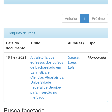
Anterior
1
Próximo
Conjunto de itens:
Data do
Título
Autor(es)
Tipo
documento
18-Fev-2021
A trajetória dos
Santos,
Monografia
egressos dos cursos
Diego
de bacharelado em
Luiz
Estatística e
Ciências Atuariais da
Universidade
Federal de Sergipe
para inserção no
mercado
Busca facetada