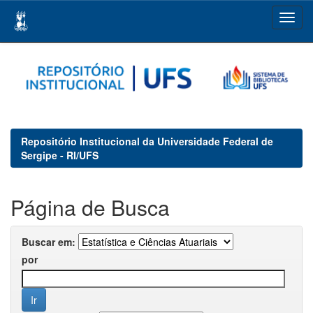
Skip
navigation
Repositório Institucional da Universidade Federal de
Sergipe - RI/UFS
Página de Busca
Buscar em:
por