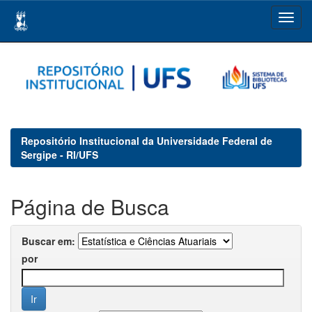
Skip
navigation
Repositório Institucional da Universidade Federal de
Sergipe - RI/UFS
Página de Busca
Buscar em:
por