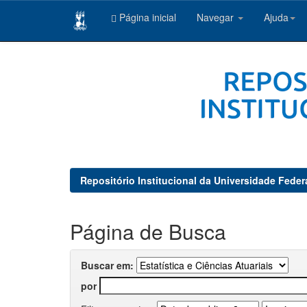
Página inicial
Navegar
Ajuda
Skip
navigation
Repositório Institucional da Universidade Feder
Página de Busca
Buscar em:
por