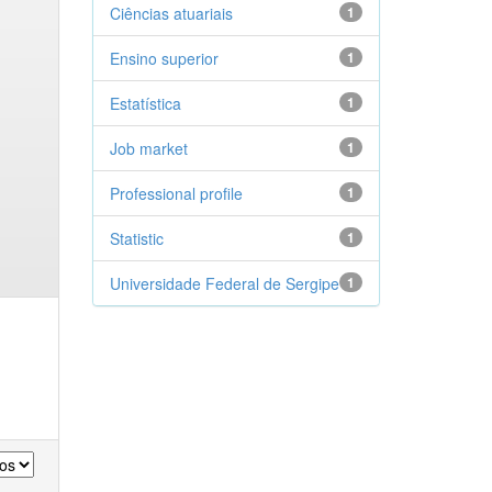
Ciências atuariais
1
Ensino superior
1
Estatística
1
Job market
1
Professional profile
1
Statistic
1
Universidade Federal de Sergipe
1