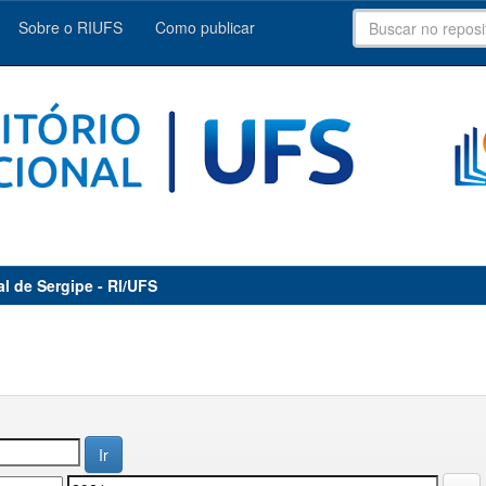
Sobre o RIUFS
Como publicar
al de Sergipe - RI/UFS