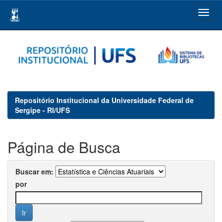
Skip
navigation
Repositório Institucional da Universidade Federal de
Sergipe - RI/UFS
Página de Busca
Buscar em:
por