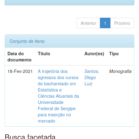
Anterior
1
Próximo
Conjunto de itens:
Data do
Título
Autor(es)
Tipo
documento
18-Fev-2021
A trajetória dos
Santos,
Monografia
egressos dos cursos
Diego
de bacharelado em
Luiz
Estatística e
Ciências Atuariais da
Universidade
Federal de Sergipe
para inserção no
mercado
Busca facetada