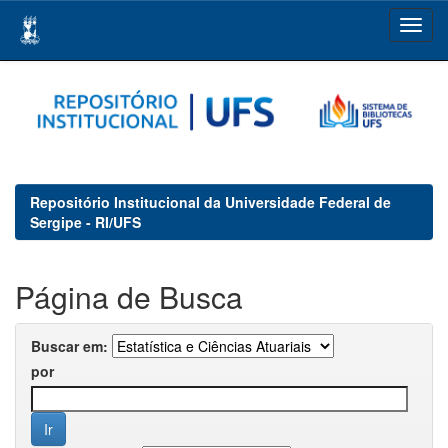
Skip
navigation
Repositório Institucional da Universidade Federal de
Sergipe - RI/UFS
Página de Busca
Buscar em:
por