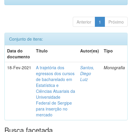
Anterior
1
Próximo
Conjunto de itens:
Data do
Título
Autor(es)
Tipo
documento
18-Fev-2021
A trajetória dos
Santos,
Monografia
egressos dos cursos
Diego
de bacharelado em
Luiz
Estatística e
Ciências Atuariais da
Universidade
Federal de Sergipe
para inserção no
mercado
Busca facetada