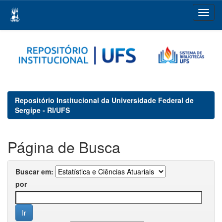
Skip
navigation
Repositório Institucional da Universidade Federal de
Sergipe - RI/UFS
Página de Busca
Buscar em:
por