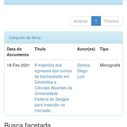
Anterior
1
Próximo
Conjunto de itens:
Data do
Título
Autor(es)
Tipo
documento
18-Fev-2021
A trajetória dos
Santos,
Monografia
egressos dos cursos
Diego
de bacharelado em
Luiz
Estatística e
Ciências Atuariais da
Universidade
Federal de Sergipe
para inserção no
mercado
Busca facetada