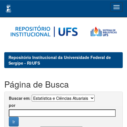
Skip
navigation
Repositório Institucional da Universidade Federal de
Sergipe - RI/UFS
Página de Busca
Buscar em:
por