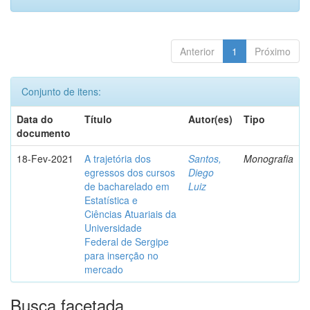
Anterior
1
Próximo
Conjunto de itens:
Data do
Título
Autor(es)
Tipo
documento
18-Fev-2021
A trajetória dos
Santos,
Monografia
egressos dos cursos
Diego
de bacharelado em
Luiz
Estatística e
Ciências Atuariais da
Universidade
Federal de Sergipe
para inserção no
mercado
Busca facetada