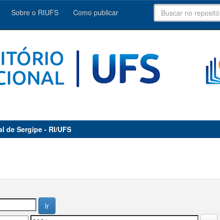
Sobre o RIUFS
Como publicar
al de Sergipe - RI/UFS