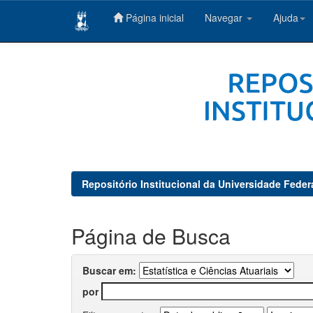
Página inicial
Navegar
Ajuda
Skip
navigation
Repositório Institucional da Universidade Feder
Página de Busca
Buscar em:
por