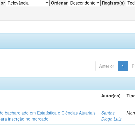
por
Ordenar
Registro(s)
Anterior
1
P
Autor(es)
Tip
de bacharelado em Estatística e Ciências Atuariais
Santos,
Mon
para inserção no mercado
Diego Luiz