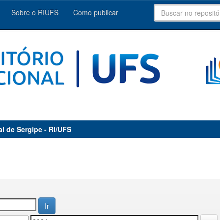
Sobre o RIUFS
Como publicar
al de Sergipe - RI/UFS