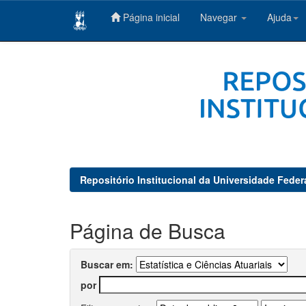
Página inicial
Navegar
Ajuda
Skip
navigation
Repositório Institucional da Universidade Feder
Página de Busca
Buscar em:
por