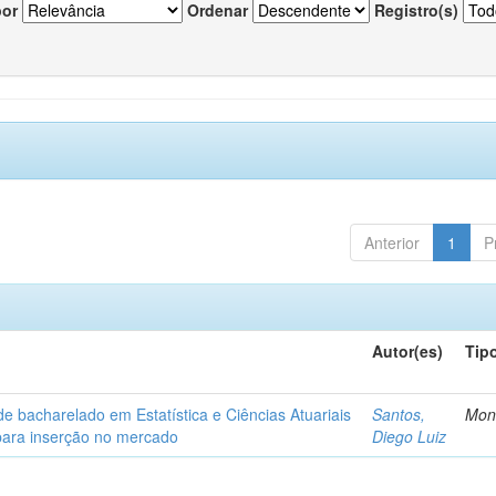
por
Ordenar
Registro(s)
Anterior
1
P
Autor(es)
Tip
de bacharelado em Estatística e Ciências Atuariais
Santos,
Mon
para inserção no mercado
Diego Luiz