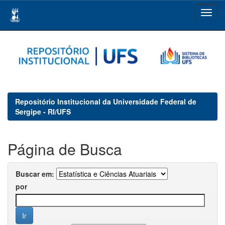
Skip
navigation
Repositório Institucional da Universidade Federal de
Sergipe - RI/UFS
Página de Busca
Buscar em:
por