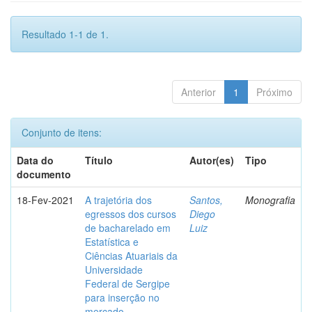
Resultado 1-1 de 1.
Anterior
1
Próximo
Conjunto de itens:
Data do
Título
Autor(es)
Tipo
documento
18-Fev-2021
A trajetória dos
Santos,
Monografia
egressos dos cursos
Diego
de bacharelado em
Luiz
Estatística e
Ciências Atuariais da
Universidade
Federal de Sergipe
para inserção no
mercado