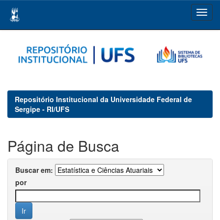
Skip
navigation
Repositório Institucional da Universidade Federal de
Sergipe - RI/UFS
Página de Busca
Buscar em:
por