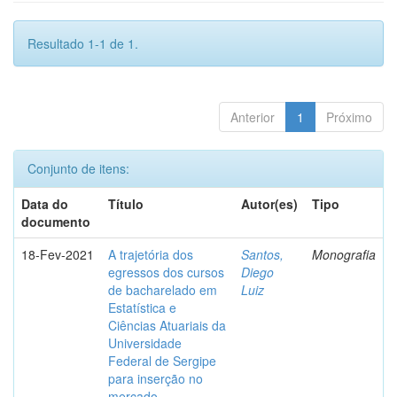
Resultado 1-1 de 1.
Anterior
1
Próximo
Conjunto de itens:
Data do
Título
Autor(es)
Tipo
documento
18-Fev-2021
A trajetória dos
Santos,
Monografia
egressos dos cursos
Diego
de bacharelado em
Luiz
Estatística e
Ciências Atuariais da
Universidade
Federal de Sergipe
para inserção no
mercado