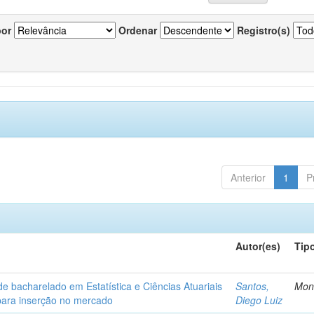
por
Ordenar
Registro(s)
Anterior
1
P
Autor(es)
Tip
de bacharelado em Estatística e Ciências Atuariais
Santos,
Mon
para inserção no mercado
Diego Luiz