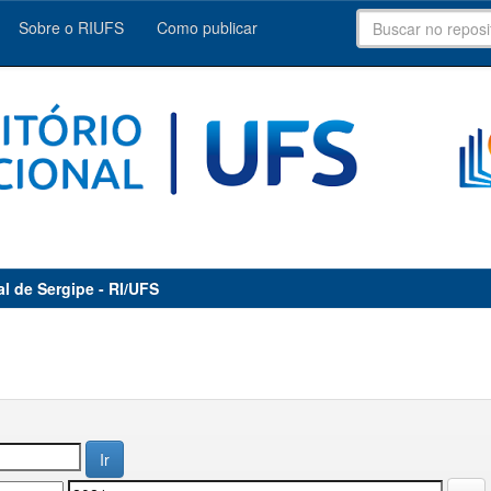
Sobre o RIUFS
Como publicar
al de Sergipe - RI/UFS