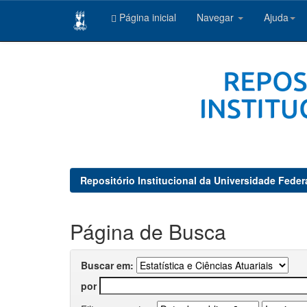
Página inicial
Navegar
Ajuda
Skip
navigation
Repositório Institucional da Universidade Feder
Página de Busca
Buscar em:
por