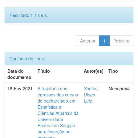
Resultado 1-1 de 1.
Anterior
1
Próximo
Conjunto de itens:
Data do
Título
Autor(es)
Tipo
documento
18-Fev-2021
A trajetória dos
Santos,
Monografia
egressos dos cursos
Diego
de bacharelado em
Luiz
Estatística e
Ciências Atuariais da
Universidade
Federal de Sergipe
para inserção no
mercado