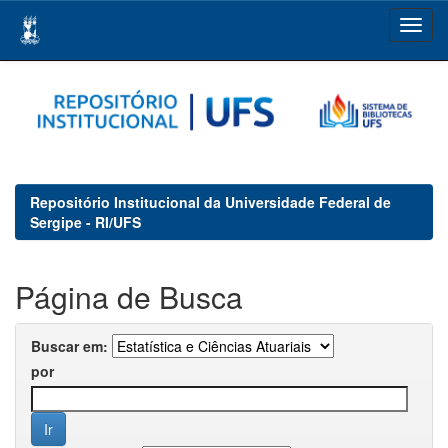
Skip
navigation
Repositório Institucional da Universidade Federal de
Sergipe - RI/UFS
Página de Busca
Buscar em:
por