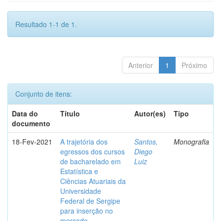
Resultado 1-1 de 1.
Anterior
1
Próximo
Conjunto de itens:
Data do
Título
Autor(es)
Tipo
documento
18-Fev-2021
A trajetória dos
Santos,
Monografia
egressos dos cursos
Diego
de bacharelado em
Luiz
Estatística e
Ciências Atuariais da
Universidade
Federal de Sergipe
para inserção no
mercado