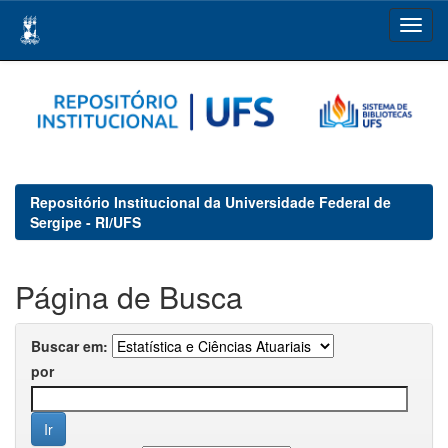
Skip
navigation
Repositório Institucional da Universidade Federal de
Sergipe - RI/UFS
Página de Busca
Buscar em:
por