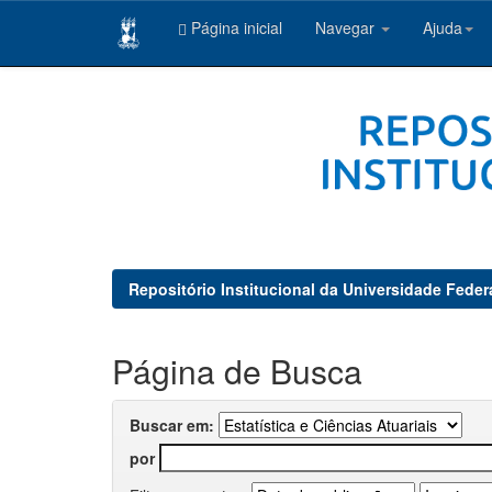
Página inicial
Navegar
Ajuda
Skip
navigation
Repositório Institucional da Universidade Feder
Página de Busca
Buscar em:
por