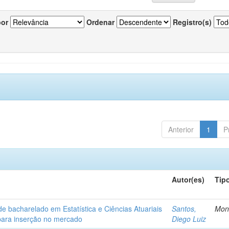
por
Ordenar
Registro(s)
Anterior
1
P
Autor(es)
Tip
de bacharelado em Estatística e Ciências Atuariais
Santos,
Mon
para inserção no mercado
Diego Luiz