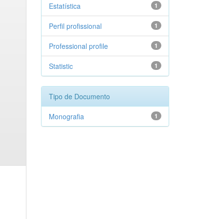
Estatística
1
Perfil profissional
1
Professional profile
1
Statistic
1
Tipo de Documento
Monografia
1