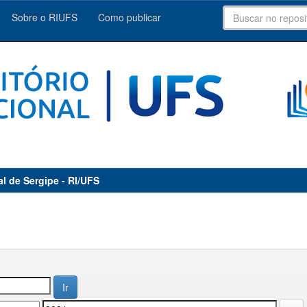
Sobre o RIUFS
Como publicar
al de Sergipe - RI/UFS