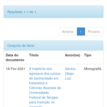
Resultado 1-1 de 1.
Anterior
1
Próximo
Conjunto de itens:
Data do
Título
Autor(es)
Tipo
documento
18-Fev-2021
A trajetória dos
Santos,
Monografia
egressos dos cursos
Diego
de bacharelado em
Luiz
Estatística e
Ciências Atuariais da
Universidade
Federal de Sergipe
para inserção no
mercado