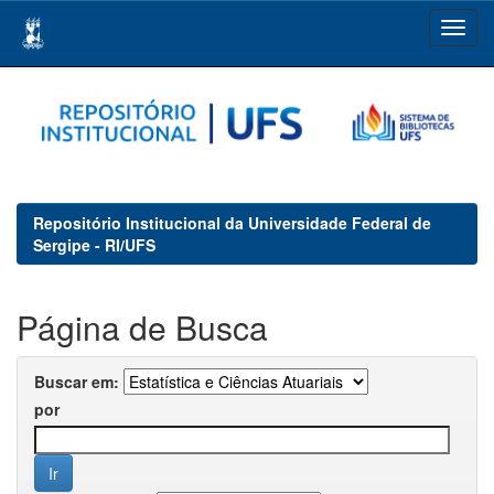
Skip
navigation
Repositório Institucional da Universidade Federal de
Sergipe - RI/UFS
Página de Busca
Buscar em:
por