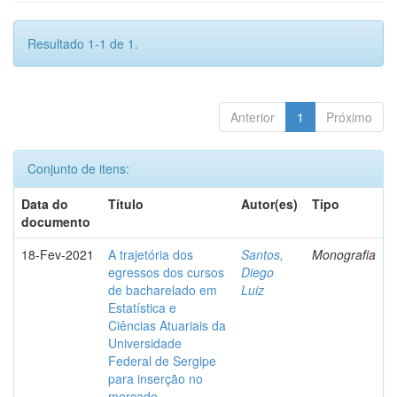
Resultado 1-1 de 1.
Anterior
1
Próximo
Conjunto de itens:
Data do
Título
Autor(es)
Tipo
documento
18-Fev-2021
A trajetória dos
Santos,
Monografia
egressos dos cursos
Diego
de bacharelado em
Luiz
Estatística e
Ciências Atuariais da
Universidade
Federal de Sergipe
para inserção no
mercado