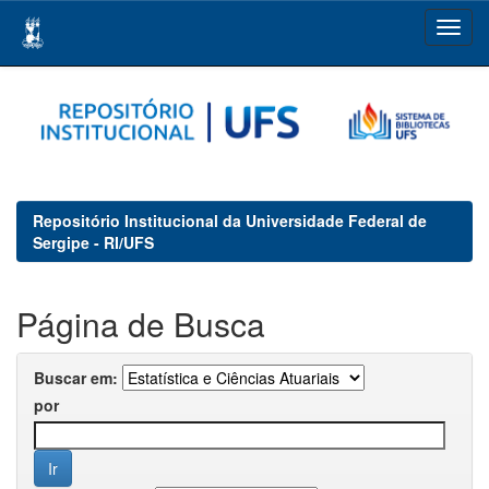
Skip
navigation
Repositório Institucional da Universidade Federal de
Sergipe - RI/UFS
Página de Busca
Buscar em:
por