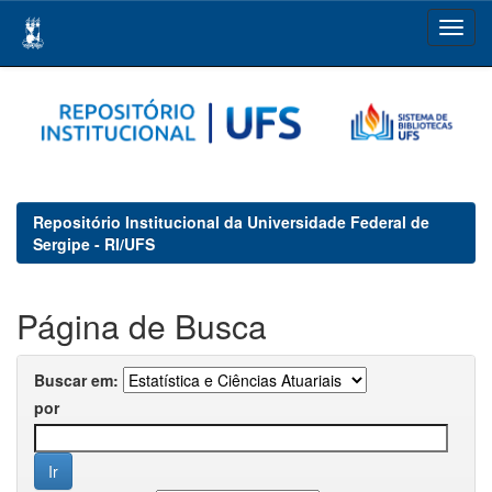
Skip
navigation
Repositório Institucional da Universidade Federal de
Sergipe - RI/UFS
Página de Busca
Buscar em:
por