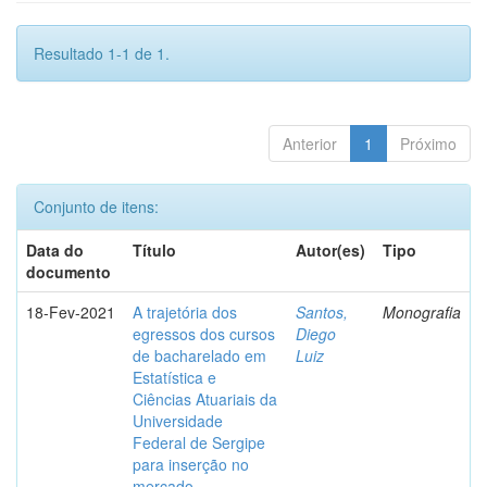
Resultado 1-1 de 1.
Anterior
1
Próximo
Conjunto de itens:
Data do
Título
Autor(es)
Tipo
documento
18-Fev-2021
A trajetória dos
Santos,
Monografia
egressos dos cursos
Diego
de bacharelado em
Luiz
Estatística e
Ciências Atuariais da
Universidade
Federal de Sergipe
para inserção no
mercado